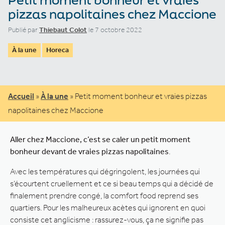
pizzas napolitaines chez Maccione
Publié par
Thiebaut Colot
le 7 octobre 2022
À la une
Horeca
Accueil
»
À la une
»
Petit moment bonheur et vraies pizzas
napolitaines chez Maccione
Aller chez Maccione, c’est se caler un petit moment
bonheur devant de vraies pizzas napolitaines
.
Avec les températures qui dégringolent, les journées qui
s’écourtent cruellement et ce si beau temps qui a décidé de
finalement prendre congé, la comfort food reprend ses
quartiers. Pour les malheureux acètes qui ignorent en quoi
consiste cet anglicisme : rassurez-vous, ça ne signifie pas