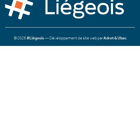
©2026
#Liégeois
— Développement de site web par
Adret & Ubac