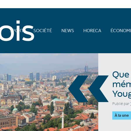
E
SPORT
SOCIÉTÉ
NEWS
HORECA
ÉCONOMI
«
Que 
mémo
Youg
Publié par
À la une