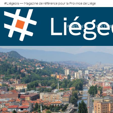
#Liégeois — Magazine de référence pour la Province de Liège
PORTRAITS
CULTUR