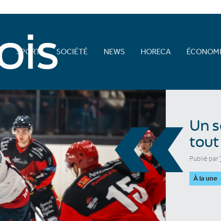
E
SPORT
SOCIÉTÉ
NEWS
HORECA
ÉCONOMI
«
Un s
tout
Publié par
À la une