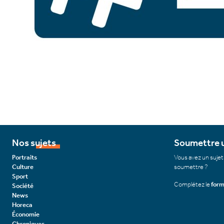
Nos sujets
Soumettre u
Portraits
Vous avez un sujet
Culture
soumettre ?
Sport
Complétez le
form
Société
News
Horeca
Économie
Chroniques