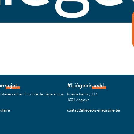
n sujet
#Liégeois asbl
 intéressant en Province de Liège à nous
Rue de Renory 114
4031 Angleur
ulaire
.
contact@liegeois-magazine.be