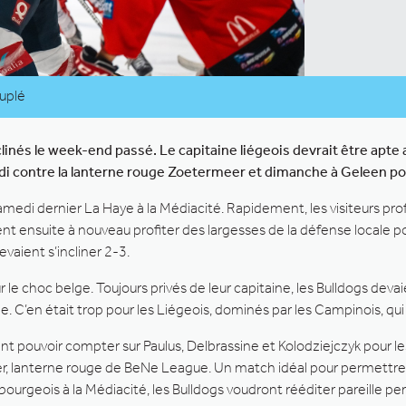
uplé
clinés le week-end passé. Le capitaine liégeois devrait être apt
i contre la lanterne rouge Zoetermeer et dimanche à Geleen pou
amedi dernier La Haye à la Médiacité. Rapidement, les visiteurs prof
ient ensuite à nouveau profiter des largesses de la défense locale po
vaient s’incliner 2-3.
 le choc belge. Toujours privés de leur capitaine, les Bulldogs devai
e. C’en était trop pour les Liégeois, dominés par les Campinois, qui s
aient pouvoir compter sur Paulus, Delbrassine et Kolodziejczyk pou
eer, lanterne rouge de BeNe League. Un match idéal pour permettre
urgeois à la Médiacité, les Bulldogs voudront rééditer pareille per