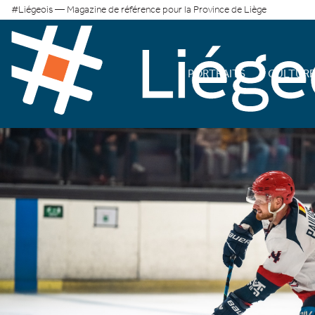
#Liégeois — Magazine de référence pour la Province de Liège
PORTRAITS
CULTUR