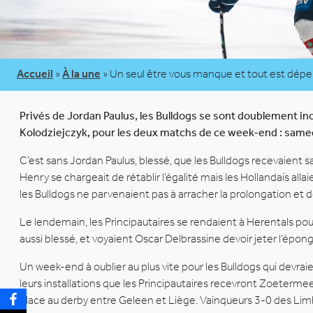
Accueil
»
À la une
»
Un seul être vous manque et tout est dépe
Privés de Jordan Paulus, les Bulldogs se sont doublement in
Kolodziejczyk, pour les deux matchs de ce week-end : samed
C’est sans Jordan Paulus, blessé, que les Bulldogs recevaient s
Henry se chargeait de rétablir l’égalité mais les Hollandais alla
les Bulldogs ne parvenaient pas à arracher la prolongation et de
Le lendemain, les Principautaires se rendaient à Herentals pour
aussi blessé, et voyaient Oscar Delbrassine devoir jeter l’épong
Un week-end à oublier au plus vite pour les Bulldogs qui devr
leurs installations que les Principautaires recevront Zoeterm
place au derby entre Geleen et Liège. Vainqueurs 3-0 des Limbo