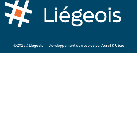
©2026
#Liégeois
— Développement de site web par
Adret & Ubac