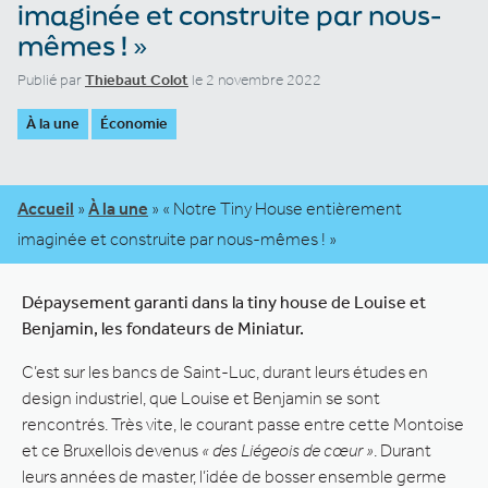
imaginée et construite par nous-
mêmes ! »
Publié par
Thiebaut Colot
le 2 novembre 2022
À la une
Économie
Accueil
»
À la une
»
« Notre Tiny House entièrement
imaginée et construite par nous-mêmes ! »
Dépaysement garanti dans la tiny house de Louise et
Benjamin, les fondateurs de Miniatur.
C’est sur les bancs de Saint-Luc, durant leurs études en
design industriel, que Louise et Benjamin se sont
rencontrés. Très vite, le courant passe entre cette Montoise
et ce Bruxellois devenus
« des Liégeois de cœur »
. Durant
leurs années de master, l’idée de bosser ensemble germe