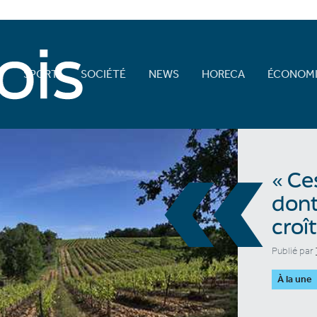
E
SPORT
SOCIÉTÉ
NEWS
HORECA
ÉCONOMI
«
« Ce
dont
croî
Publié par
À la une