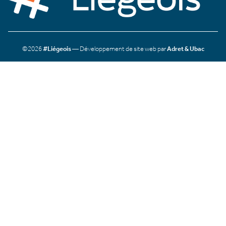
©2026
#Liégeois
— Développement de site web par
Adret & Ubac