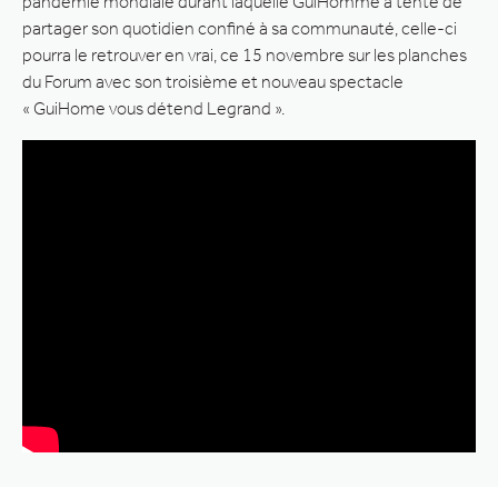
pandémie mondiale durant laquelle GuiHomme a tenté de
partager son quotidien confiné à sa communauté, celle-ci
pourra le retrouver en vrai, ce 15 novembre sur les planches
du Forum avec son troisième et nouveau spectacle
« GuiHome vous détend Legrand ».