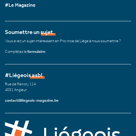
#Le Magazine
Soumettre un sujet
Vous avez un sujet intéressant en Province de Liège à nous soumettre ?
Complétez le
formulaire
.
#Liégeois asbl
Rue de Renory 114
4031 Angleur
contact@liegeois-magazine.be