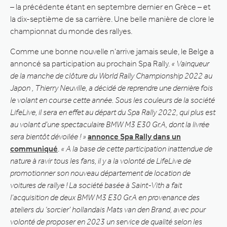
– la précédente étant en septembre dernier en Grèce – et
la dix-septième de sa carrière. Une belle manière de clore le
championnat du monde des rallyes.
Comme une bonne nouvelle n’arrive jamais seule, le Belge a
annoncé sa participation au prochain Spa Rally.
« Vainqueur
de la manche de clôture du World Rally Championship 2022 au
Japon , Thierry Neuville, a décidé de reprendre une dernière fois
le volant en course cette année. Sous les couleurs de la société
LifeLive, il sera en effet au départ du Spa Rally 2022, qui plus est
au volant d’une spectaculaire BMW M3 E30 Gr.A, dont la livrée
sera bientôt dévoilée ! »
annonce Spa Rally dans un
communiqué
.
« A la base de cette participation inattendue de
nature à ravir tous les fans, il y a la volonté de LifeLive de
promotionner son nouveau département de location de
voitures de rallye ! La société basée à Saint-Vith a fait
l’acquisition de deux BMW M3 E30 Gr.A en provenance des
ateliers du ‘sorcier’ hollandais Mats van den Brand, avec pour
volonté de proposer en 2023 un service de qualité selon les