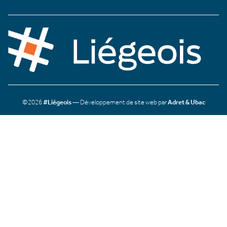
©2026
#Liégeois
— Développement de site web par
Adret & Ubac