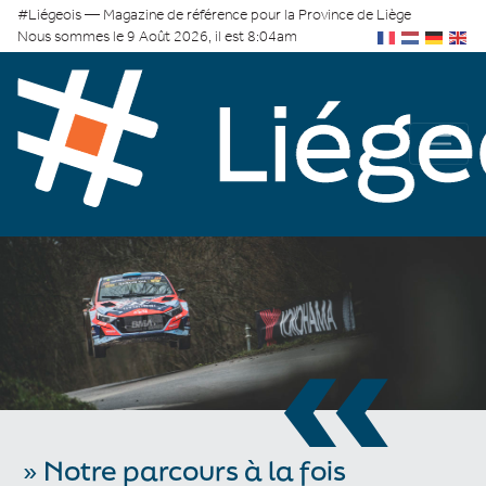
#Liégeois — Magazine de référence pour la Province de Liège
Nous sommes le 9 Août 2026, il est 8:04am
«
» Notre parcours à la fois