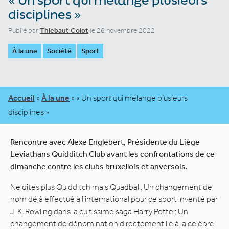
disciplines »
Publié par
Thiebaut Colot
le 26 novembre 2022
À la une
Société
Sport
Accueil
»
À la une
»
« Un sport qui mélange plusieurs
disciplines »
Rencontre avec Alexe Englebert, Présidente du Liège
Leviathans Quidditch Club avant les confrontations de ce
dimanche contre les clubs bruxellois et anversois.
Ne dites plus Quidditch mais Quadball. Un changement de
nom déjà effectué à l’international pour ce sport inventé par
J. K. Rowling dans la cultissime saga Harry Potter. Un
changement de dénomination directement lié à la célèbre