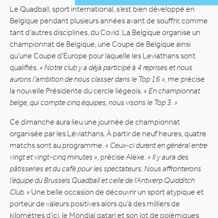
Le Quadball, sport international, s’est bien développé en
Belgique pendant plusieurs années avant de souffrir, comme
tant d’autres disciplines, du Covid. La Belgique organise un
championnat de Belgique, une Coupe de Belgique ainsi
qu’une Coupe d’Europe pour laquelle les Leviathans sont
qualifiés.
« Notre club y a déjà participé à 4 reprises et nous
aurons l’ambition de nous classer dans le Top 16 »
, me précise
la nouvelle Présidente du cercle liégeois.
« En championnat
belge, qui compte cinq équipes, nous visons le Top 3. »
Ce dimanche aura lieu une journée de championnat
organisée par les Léviathans. À partir de neuf heures, quatre
matchs sont au programme.
« Ceux-ci durent en général entre
vingt et vingt-cinq minutes »
, précise Alexe.
« Il y aura des
pâtisseries et du café pour les spectateurs. Nous affronterons
l’équipe du Brussels Quadball et celle de l’Antwerp Quidditch
Club. »
Une belle occasion de découvrir un sport atypique et
porteur de valeurs positives alors qu’à des milliers de
kilomètres d’ici, le Mondial qatari et son lot de polémiques