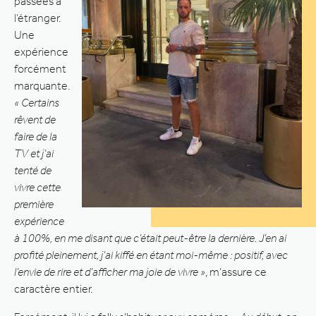
passées à
l’étranger.
Une
expérience
forcément
marquante.
« Certains
rêvent de
faire de la
TV et j’ai
tenté de
vivre cette
première
expérience
à 100%, en me disant que c’était peut-être la dernière. J’en ai
profité pleinement, j’ai kiffé en étant moi-même : positif, avec
l’envie de rire et d’afficher ma joie de vivre »
, m’assure ce
caractère entier.