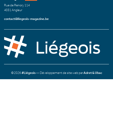
Rue de Renory 114
4031 Angleur
contact@liegeois-magazine.be
©2026
#Liégeois
— Développement de site web par
Adret & Ubac