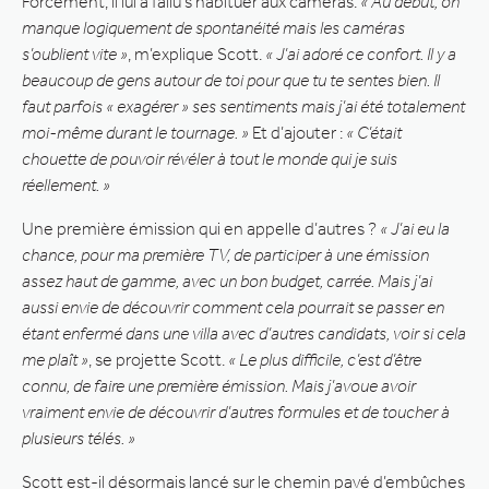
Forcément, il lui a fallu s’habituer aux caméras.
« Au début, on
manque logiquement de spontanéité mais les caméras
s’oublient vite »
, m’explique Scott.
« J’ai adoré ce confort. Il y a
beaucoup de gens autour de toi pour que tu te sentes bien. Il
faut parfois « exagérer » ses sentiments mais j’ai été totalement
moi-même durant le tournage. »
Et d’ajouter :
« C’était
chouette de pouvoir révéler à tout le monde qui je suis
réellement. »
Une première émission qui en appelle d’autres ?
« J’ai eu la
chance, pour ma première TV, de participer à une émission
assez haut de gamme, avec un bon budget, carrée. Mais j’ai
aussi envie de découvrir comment cela pourrait se passer en
étant enfermé dans une villa avec d’autres candidats, voir si cela
me plaît »
, se projette Scott.
« Le plus difficile, c’est d’être
connu, de faire une première émission. Mais j’avoue avoir
vraiment envie de découvrir d’autres formules et de toucher à
plusieurs télés. »
Scott est-il désormais lancé sur le chemin pavé d’embûches