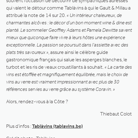
souvent l’occasion de découvrir de sympathiques adresses
qui valent le détour comme Tablàvins à qui le Gault & Millau a
attribué la note de 14 sur 20.
« Un intérieur chaleureux, de
charmantes alcôves : le décor d’un bon moment wine & dine est
planté. Le sommelier Geoffrey Adams et Pamela Dewitte savent
mieux que quiconque faire vivre à leurs hôtes une expérience
exceptionnelle. La passion se poursuit dans l’assiette avec des
plats très savoureux »
, assure ainsi le célèbre guide
gastronomique français qui salue les asperges blanches, le
turbot et les ris de veaux croustillants à souhait.
« La carte des
vins est étoffée et magnifiquement équilibrée, mais le choix de
vins au verre est vraiment impressionnant avec plus de 30
références servies au verre grâce au système Coravin. »
Alors, rendez-vous à la Côte ?
Thiebaut Colot
Plus d’infos :
Tablàvins (tablavins.be)