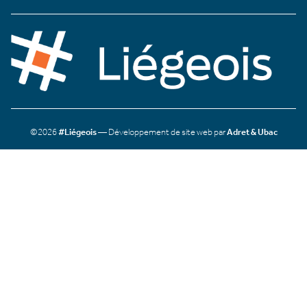
©2026
#Liégeois
— Développement de site web par
Adret & Ubac