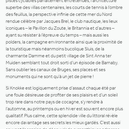
pistes cyclables parfaitement entretenues, l’architecture
superbe des villas centenaires, les courts de tennis à l’ombre
des feuillus, la perspective infinie de cette mer du Nord
rendue célèbre par Jacques Brel, le club nautique, les lieux
iconiques – le Pavillon du Zoute, le Britannia et d’autres –
ayant su résister à l’épreuve du temps – mais aussi les
polders, la campagne environnante ainsi que la proximité de
la touristique mais néanmoins bucolique Sluis, de la
charmante Damme et du petit village de Sint Anna ter
Muiden semblant tout droit sorti d’un épisode de Barnaby.
Sans oublier les canaux de Bruges, ses places et ses
monuments qui ne sont qu’à un jet de pierre !
Si Knokke est logiquement prise d’assaut chaque été par
une foule désireuse de profiter de ses plaisirs et d’un soleil
trop rare dans notre pays de cocagne, s’y rendre à
l’automne, au printemps ou en hiver est souvent encore plus
qualitatif. Plus calme, cette splendide ville du littoral révèle
encore davantage ses secrets les mieux gardés. C’est aussi