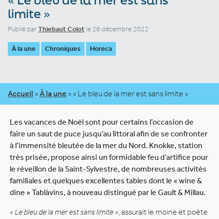
limite »
Publié par
Thiebaut Colot
le 26 décembre 2022
À la une
Chroniques
Horeca
Accueil
»
À la une
»
« Le bleu de la mer est sans limite »
Les vacances de Noël sont pour certains l’occasion de
faire un saut de puce jusqu’au littoral afin de se confronter
à l’immensité bleutée de la mer du Nord. Knokke, station
très prisée, propose ainsi un formidable feu d’artifice pour
le réveillon de la Saint-Sylvestre, de nombreuses activités
familiales et quelques excellentes tables dont le « wine &
dine » Tablàvins, à nouveau distingué par le Gault & Millau.
« Le bleu de la mer est sans limite »
, assurait le moine et poète