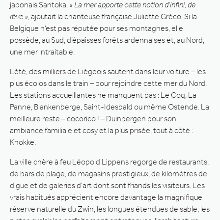
japonais Santoka.
« La mer apporte cette notion d’infini, de
rêve »
, ajoutait la chanteuse française Juliette Gréco. Si la
Belgique n’est pas réputée pour ses montagnes, elle
possède, au Sud, d’épaisses forêts ardennaises et, au Nord,
une mer intraitable.
L’été, des milliers de Liégeois sautent dans leur voiture – les
plus écolos dans le train – pour rejoindre cette mer du Nord.
Les stations accueillantes ne manquent pas : Le Coq, La
Panne, Blankenberge, Saint-Idesbald ou même Ostende. La
meilleure reste – cocorico ! – Duinbergen pour son
ambiance familiale et cosy et la plus prisée, tout à côté :
Knokke.
La ville chère à feu Léopold Lippens regorge de restaurants,
de bars de plage, de magasins prestigieux, de kilomètres de
digue et de galeries d’art dont sont friands les visiteurs. Les
vrais habitués apprécient encore davantage la magnifique
réserve naturelle du Zwin, les longues étendues de sable, les