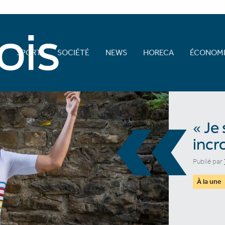
E
SPORT
SOCIÉTÉ
NEWS
HORECA
ÉCONOMI
«
« Je
incr
Publié par
À la une