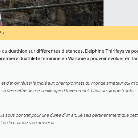
! »
u duathlon sur différentes distances, Delphine Thirifays va pou
a première duathlète féminine en Wallonie à pouvoir évoluer en tan
t d’avoir réussi le triplé aux championnats du monde amateur qui m’ont
va permettre de me challenger différemment. C’est un gros leitmotiv !
is sous contrat pour une durée d’un an. Je sais pertinemment que cette
t eu la chance d’en arriver là.