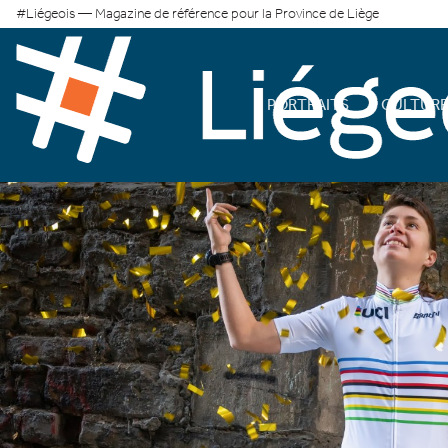
#Liégeois — Magazine de référence pour la Province de Liège
PORTRAITS
CULTUR