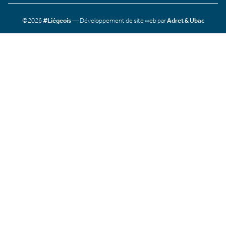
©2026
#Liégeois
— Développement de site web par
Adret & Ubac