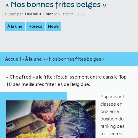
« Nos bonnes frites belges »
Publié par
Thiebaut Colot
le 9 janvier 2023
À la une
Horeca
News
Accueil
»
À la une
»
« Nos bonnes frites belges »
« Chez Fred » a la frite : l’établissement entre dans le Top
10 des meilleures friteries de Belgique.
Auparavant
classée en
onzième
position du
ranking des
meilleures