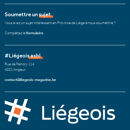
Soumettre un sujet
Vous avez un sujet intéressant en Province de Liège à nous soumettre ?
Complétez le
formulaire
.
#Liégeois asbl
Rue de Renory 114
4031 Angleur
contact@liegeois-magazine.be