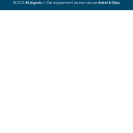
©2026
#Liégeois
— Développement de site web par
Adret & Ubac