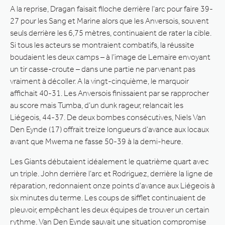
A la reprise, Dragan faisait filoche derrière l’arc pour faire 39-
27 pour les Sang et Marine alors que les Anversois, souvent
seuls derrière les 6,75 mètres, continuaient de rater la cible.
Si tous les acteurs se montraient combatifs, la réussite
boudaient les deux camps – à l’image de Lemaire envoyant
un tir casse-croute – dans une partie ne parvenant pas
vraiment à décoller. A la vingt-cinquième, le marquoir
affichait 40-31. Les Anversois finissaient par se rapprocher
au score mais Tumba, d’un dunk rageur, relancait les
Liégeois, 44-37. De deux bombes consécutives, Niels Van
Den Eynde (17) offrait treize longueurs d’avance aux locaux
avant que Mwema ne fasse 50-39 à la demi-heure.
Les Giants débutaient idéalement le quatrième quart avec
un triple. John derrière l’arc et Rodriguez, derrière la ligne de
réparation, redonnaient onze points d’avance aux Liégeois à
six minutes du terme. Les coups de sifflet continuaient de
pleuvoir, empêchant les deux équipes de trouver un certain
rythme. Van Den Eynde sauvait une situation compromise