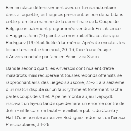
Bien en place défensivement avec un Tumba autoritaire
dans la raquette, les Liégeois prenaient un bon départ dans
cette première manche de la demi-finale de la Coupe de
Belgique initialement programmée vendredi. En l’absence
d’Haggins, John (10 points) se montrait efficace alors que
Rodriguez (19) était fidèle à lui-même. Après dix minutes, les
locaux tenaient le bon bout, 20-13, face à une équipe
d’Anvers coachée par l’ancien Pepin Ivica Skelin.
Dans le second quart, les Anversois continuaient d’être
maladroits mais récupéraient tous les rebonds offensifs, se
rapprochant ainsi des Liégeois au score, 23-21 à la seizième
d’un match disputé sur un faux rythme et fortement haché
par les coups de sifflet. A peine monté au jeu, Depuydt
inscrivait un lay-up tandis que derrière, un énorme contre de
John – sifflé comme fautif – réveillait le public du Country
Hall. D’une bombe au buzzer, Rodriguez redonnait de l’air aux
Principautaires, 34-26.