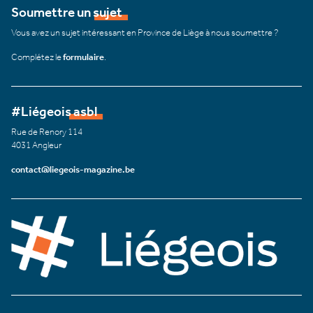
Soumettre un sujet
Vous avez un sujet intéressant en Province de Liège à nous soumettre ?
Complétez le
formulaire
.
#Liégeois asbl
Rue de Renory 114
4031 Angleur
contact@liegeois-magazine.be