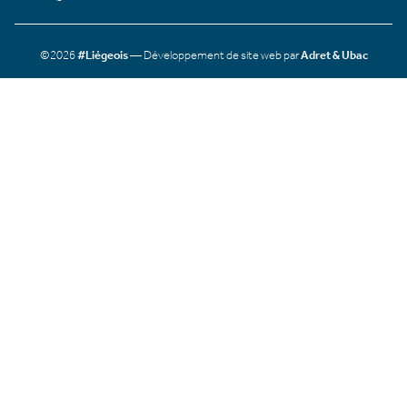
©2026
#Liégeois
— Développement de site web par
Adret & Ubac