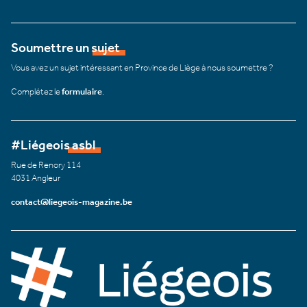
Soumettre un sujet
Vous avez un sujet intéressant en Province de Liège à nous soumettre ?
Complétez le
formulaire
.
#Liégeois asbl
Rue de Renory 114
4031 Angleur
contact@liegeois-magazine.be