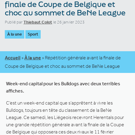
finale de Coupe de Belgique et
choc au sommet de BeNe League
Publié par
Thiebaut Colot
le 26 janvier 2023
À la une
Sport
Accueil
»
À la une
»
Répétition générale avant la finale de
Coupe de Belgique et choc au sommet de BeNe League
Week-end capital pour les Bulldogs avec deux terribles
affiches.
C’est un week-end capital que s’apprêtent à vivre les
Bulldogs, toujours en tête du classement de la BeNe
League. Ce samedi, les Liégeois recevront Herentals pour
une grande répétition générale avant la finale de la Coupe
de Belgique qui opposera ces deux rivaux le 11 février