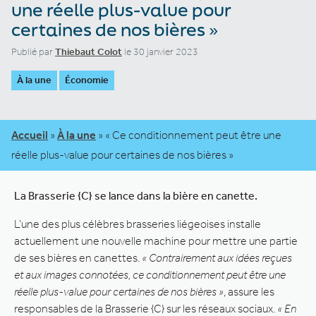
une réelle plus-value pour
certaines de nos bières »
Publié par
Thiebaut Colot
le 30 janvier 2023
À la une
Économie
Accueil
»
À la une
»
« Ce conditionnement peut être une
réelle plus-value pour certaines de nos bières »
La Brasserie {C} se lance dans la bière en canette.
L’une des plus célèbres brasseries liégeoises installe
actuellement une nouvelle machine pour mettre une partie
de ses bières en canettes.
« Contrairement aux idées reçues
et aux images connotées, ce conditionnement peut être une
réelle plus-value pour certaines de nos bières »
, assure les
responsables de la Brasserie {C} sur les réseaux sociaux.
« En