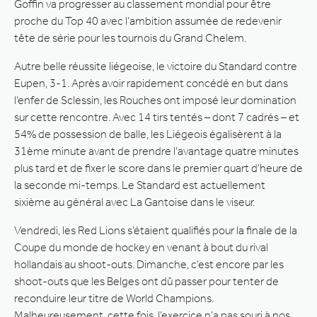
Goffin va progresser au classement mondial pour être
proche du Top 40 avec l’ambition assumée de redevenir
tête de série pour les tournois du Grand Chelem.
Autre belle réussite liégeoise, le victoire du Standard contre
Eupen, 3-1. Après avoir rapidement concédé en but dans
l’enfer de Sclessin, les Rouches ont imposé leur domination
sur cette rencontre. Avec 14 tirs tentés – dont 7 cadrés – et
54% de possession de balle, les Liégeois égalisèrent à la
31ème minute avant de prendre l’avantage quatre minutes
plus tard et de fixer le score dans le premier quart d’heure de
la seconde mi-temps. Le Standard est actuellement
sixième au général avec La Gantoise dans le viseur.
Vendredi, les Red Lions s’étaient qualifiés pour la finale de la
Coupe du monde de hockey en venant à bout du rival
hollandais au shoot-outs. Dimanche, c’est encore par les
shoot-outs que les Belges ont dû passer pour tenter de
reconduire leur titre de World Champions.
Malheureusement, cette fois, l’exercice n’a pas souri à nos