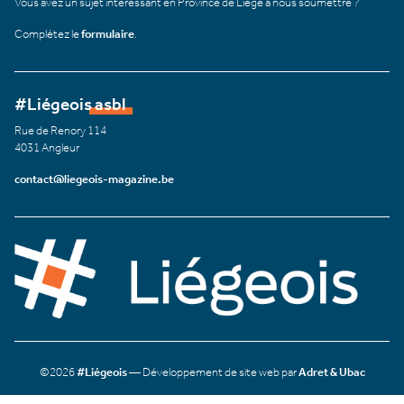
Vous avez un sujet intéressant en Province de Liège à nous soumettre ?
Complétez le
formulaire
.
#Liégeois asbl
Rue de Renory 114
4031 Angleur
contact@liegeois-magazine.be
©2026
#Liégeois
— Développement de site web par
Adret & Ubac