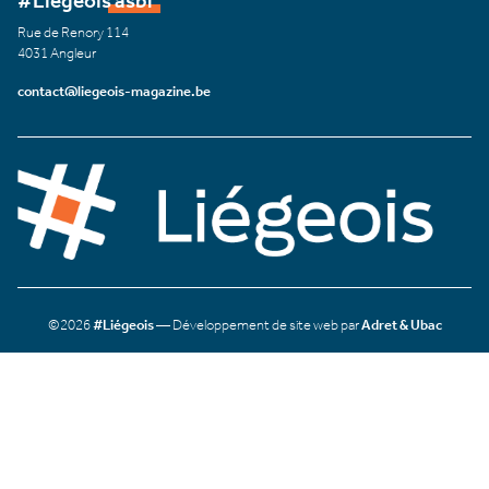
#Liégeois asbl
Rue de Renory 114
4031 Angleur
contact@liegeois-magazine.be
©2026
#Liégeois
— Développement de site web par
Adret & Ubac