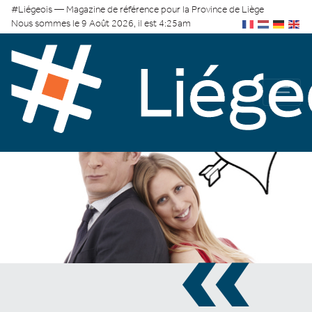
#Liégeois — Magazine de référence pour la Province de Liège
Nous sommes le 9 Août 2026, il est 4:25am
«