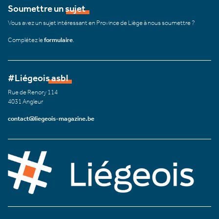
Soumettre un sujet
Vous avez un sujet intéressant en Province de Liège à nous soumettre ?
Complétez le
formulaire
.
#Liégeois asbl
Rue de Renory 114
4031 Angleur
contact@liegeois-magazine.be