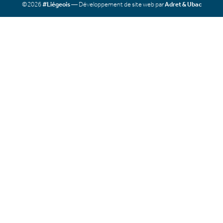
©2026
#Liégeois
— Développement de site web par
Adret & Ubac