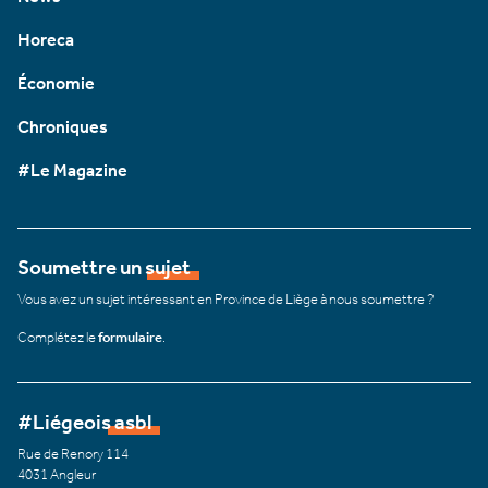
Horeca
Économie
Chroniques
#Le Magazine
Soumettre un sujet
Vous avez un sujet intéressant en Province de Liège à nous soumettre ?
Complétez le
formulaire
.
#Liégeois asbl
Rue de Renory 114
4031 Angleur