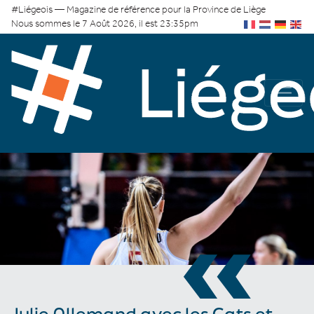
#Liégeois — Magazine de référence pour la Province de Liège
Nous sommes le 7 Août 2026, il est 23:35pm
«
Julie Allemand avec les Cats et