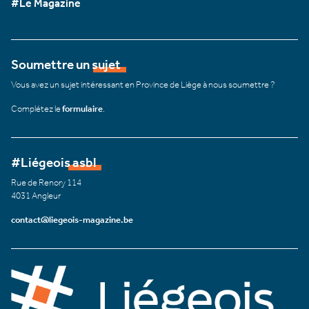
#Le Magazine
Soumettre un sujet
Vous avez un sujet intéressant en Province de Liège à nous soumettre ?
Complétez le
formulaire
.
#Liégeois asbl
Rue de Renory 114
4031 Angleur
contact@liegeois-magazine.be