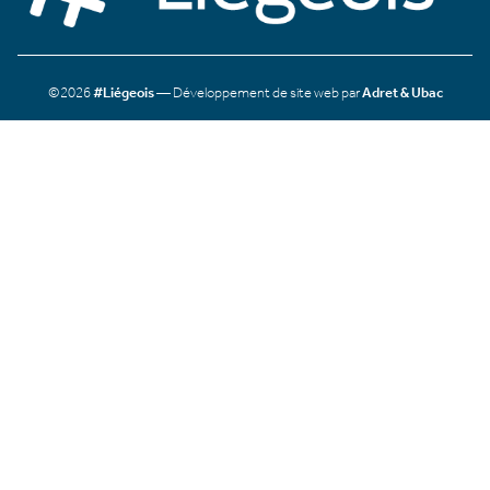
©2026
#Liégeois
— Développement de site web par
Adret & Ubac