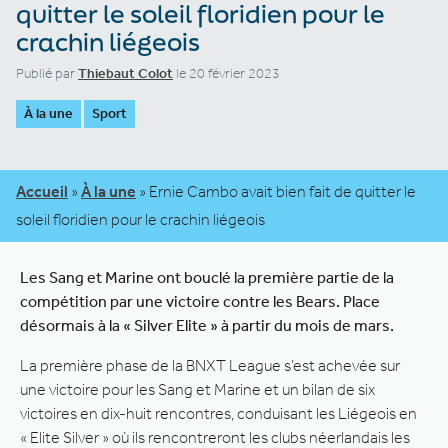
quitter le soleil floridien pour le
crachin liégeois
Publié par
Thiebaut Colot
le 20 février 2023
À la une
Sport
Accueil
»
À la une
»
Ernie Cambo avait bien fait de quitter le
soleil floridien pour le crachin liégeois
Les Sang et Marine ont bouclé la première partie de la
compétition par une victoire contre les Bears. Place
désormais à la « Silver Elite » à partir du mois de mars.
La première phase de la BNXT League s’est achevée sur
une victoire pour les Sang et Marine et un bilan de six
victoires en dix-huit rencontres, conduisant les Liégeois en
« Elite Silver » où ils rencontreront les clubs néerlandais les