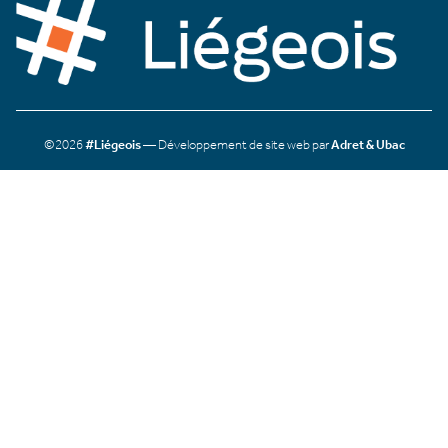
©2026
#Liégeois
— Développement de site web par
Adret & Ubac