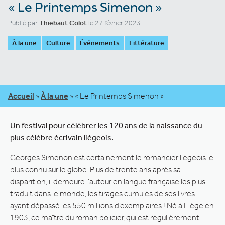
« Le Printemps Simenon »
Publié par
Thiebaut Colot
le 27 février 2023
À la une
Culture
Événements
Littérature
Accueil
»
À la une
»
« Le Printemps Simenon »
Un festival pour célébrer les 120 ans de la naissance du
plus célèbre écrivain liégeois.
Georges Simenon est certainement le romancier liégeois le
plus connu sur le globe. Plus de trente ans après sa
disparition, il demeure l’auteur en langue française les plus
traduit dans le monde, les tirages cumulés de ses livres
ayant dépassé les 550 millions d’exemplaires ! Né à Liège en
1903, ce maître du roman policier, qui est régulièrement