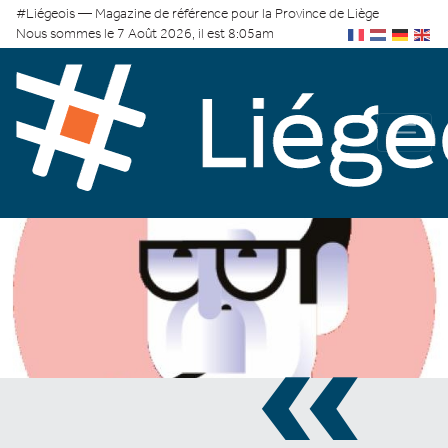
#Liégeois — Magazine de référence pour la Province de Liège
Nous sommes le 7 Août 2026, il est 8:05am
«