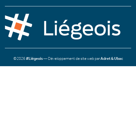
©2026
#Liégeois
— Développement de site web par
Adret & Ubac