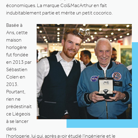
économiques. La marque Col&MacArthur en fait
indubitablement partie et mérite un petit cocorico.
Basée à
Ans, cette
maison
horlogère
fut fondée
en 2013 par
Sébastien
Colen en
2013.
Pourtant,
rien ne
prédestinait
ce Liégeois
à se lancer
dans
l’horlogerie, lui qui, après avoir étudié l’ingénierie et le