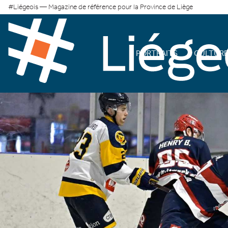
#Liégeois — Magazine de référence pour la Province de Liège
PORTRAITS
CULTUR