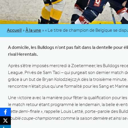
Accueil
»
À la une
»
« Le titre de champion de Belgique se dispu
A domicile, les Bulldogs n’ont pas fait dans la dentelle pour
rival Herentals.
Après s’être imposés mercredi à Zoetermeer, les Bulldogs rece
League. Privés de Sam Taci – qui purgeait son dernier match de 
grâce à un but de Bryan Kolodziejczyk dès la troisième minute. L
rencontre n’était plus qu’une formalité pour les Sang et Marine 
Une victoire avec la manière pour fêter la qualification pour l
le match retour étant programmé le lendemain, la belle évent
cette demi-finale »
, rappelle Louis Letté, porte-parole des Bull
doublé coupe-championnat comme la saison dernière et ainsi se qu