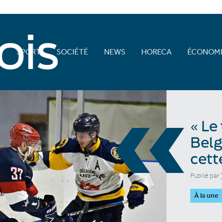
E
SPORT
SOCIÉTÉ
NEWS
HORECA
ÉCONOMI
«
« Le
Belg
cett
Publié par
À la une