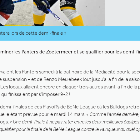
tera lors de cette demi-finale »
 éliminer les Panters de Zoetermeer et se qualifier pour les demi-
vaient les Panters samedi à la patinoire de la Médiacité pour la s
suspension – et de Renzo Meulebeek (out jusqu’à la fin de la saison
es locaux allaient encore en claquer trois autres avant la fin de la 
qui finissaient par s’imposer 9-2 !
es demi-finales de ces Playoffs de BeNe League où les Bulldogs retr
uelle étant prévue pour le mardi 14 mars.
« Comme l’année dernière, 
dogs.
« Une demi-finale à ne pas rater entre les deux meilleures équipes
alifier pour la finale de la BeNe League contre le vainqueur du duel