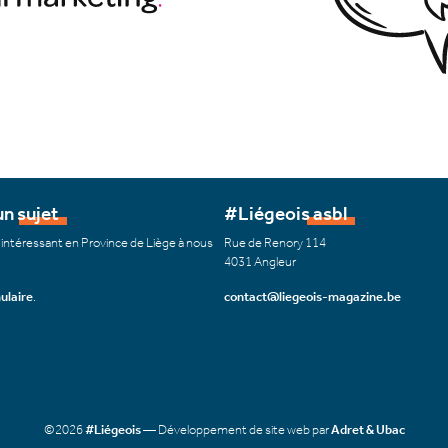
n sujet
#Liégeois asbl
 intéressant en Province de Liège à nous
Rue de Renory 114
4031 Angleur
ulaire
.
contact@liegeois-magazine.be
©2026
#Liégeois
— Développement de site web par
Adret & Ubac