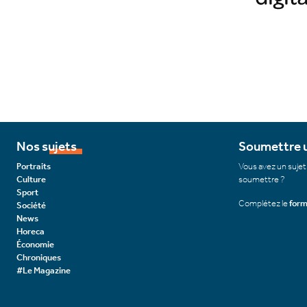
Nos sujets
Soumettre u
Portraits
Vous avez un sujet
Culture
soumettre ?
Sport
Complétez le
form
Société
News
Horeca
Économie
Chroniques
#Le Magazine