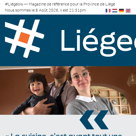
#Liégeois — Magazine de référence pour la Province de Liège
Nous sommes le 8 Août 2026, il est 21:51pm
«
« La cuisine, c’est avant tout une