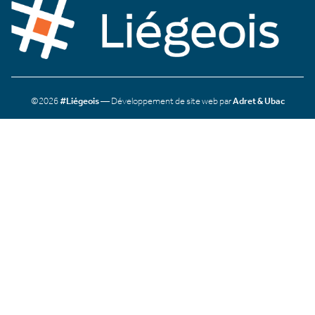
©2026
#Liégeois
— Développement de site web par
Adret & Ubac