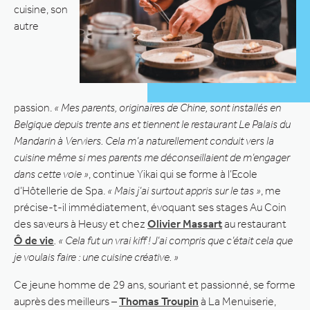
cuisine, son
autre
passion.
« Mes parents, originaires de Chine, sont installés en
Belgique depuis trente ans et tiennent le restaurant Le Palais du
Mandarin à Verviers. Cela m’a naturellement conduit vers la
cuisine même si mes parents me déconseillaient de m’engager
dans cette voie »
, continue Yikai qui se forme à l’Ecole
d’Hôtellerie de Spa.
« Mais j’ai surtout appris sur le tas »
, me
précise-t-il immédiatement, évoquant ses stages Au Coin
des saveurs à Heusy et chez
Olivier Massart
au restaurant
Ô de vie
. « Cela fut un vrai kiff ! J’ai compris que c’était cela que
je voulais faire : une cuisine créative. »
Ce jeune homme de 29 ans, souriant et passionné, se forme
auprès des meilleurs –
Thomas Troupin
à La Menuiserie,