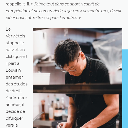
rappelle-t-il.
« J’aime tout dans ce sport : l’esprit de
compétition et de camaraderie, le jeu en « un contre un », devoir
créer pour soi-même et pour les autres. »
Le
Verviétois
stoppe le
basket en
club quand
il part à
Louvain
entamer
des études
de droit.
Après deux
années, il
décide de
bifurquer
vers la