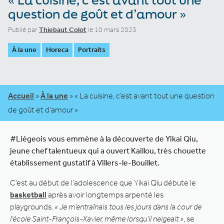
question de goût et d’amour »
Publié par
Thiebaut Colot
le 10 mars 2023
À la une
Horeca
Portraits
Accueil
»
À la une
»
« La cuisine, c’est avant tout une question
de goût et d’amour »
#Liégeois vous emmène à la découverte de Yikai Qiu,
jeune chef talentueux qui a ouvert Kaillou, très chouette
établissement gustatif à Villers-le-Bouillet.
C’est au début de l’adolescence que Yikai Qiu débute le
basketball
après avoir longtemps arpenté les
playgrounds.
« Je m’entraînais tous les jours dans la cour de
l’école Saint-François-Xavier, même lorsqu’il neigeait »
, se