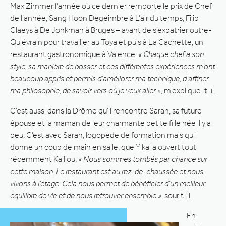
Max Zimmer l’année où ce dernier remporte le prix de Chef
de l’année, Sang Hoon Degeimbre à L’air du temps, Filip
Claeys à De Jonkman à Bruges – avant de s’expatrier outre-
Quiévrain pour travailler au Toya et puis à La Cachette, un
restaurant gastronomique à Valence.
« Chaque chef a son
style, sa manière de bosser et ces différentes expériences m’ont
beaucoup appris et permis d’améliorer ma technique, d’affiner
ma philosophie, de savoir vers où je veux aller »
, m’explique-t-il.
C’est aussi dans la Drôme qu’il rencontre Sarah, sa future
épouse et la maman de leur charmante petite fille née il y a
peu. C’est avec Sarah, logopède de formation mais qui
donne un coup de main en salle, que Yikai a ouvert tout
récemment Kaillou.
« Nous sommes tombés par chance sur
cette maison. Le restaurant est au rez-de-chaussée et nous
vivons à l’étage. Cela nous permet de bénéficier d’un meilleur
équilibre de vie et de nous retrouver ensemble »
, sourit-il.
En