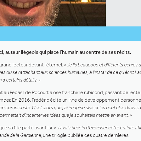
 auteur liégeois qui place l’humain au centre de ses récits.
 grand lecteur devant l’éternel.
« Je lis beaucoup et différents genres d
iques ou se rattachant aux sciences humaines, à l’instar de ce qu’écrit L
 à certains détails. »
llant au Fedasil de Rocourt a osé franchir le rubicond, passant de le
ber. En 2016, Frédéric édite un livre de développement personnel
ien comprendre. C’est alors que j’ai imaginé diviser les neuf clés du livre 
ermettait d’incarner les idées que je souhaitais mettre en avant. »
ue sa fille parte avant lui.
« J’avais besoin d’exorciser cette crainte afi
ende de la Gardienne
, une trilogie publiée ces quatre dernières