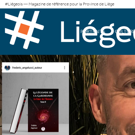
#Liégeois — Magazine de référence pour la Province de Liège
PORTRAITS
CULTUR