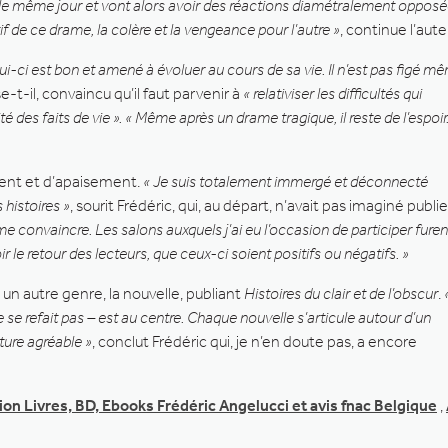
lle le même jour et vont alors avoir des réactions diamétralement opposé
if de ce drame, la colère et la vengeance pour l’autre »
, continue l’aute
ui-ci est bon et amené à évoluer au cours de sa vie. Il n’est pas figé m
se-t-il, convaincu qu’il faut parvenir à
« relativiser les difficultés qui
 des faits de vie ».
« Même après un drame tragique, il reste de l’espoir
ment et d’apaisement.
« Je suis totalement immergé et déconnecté
 histoires »
, sourit Frédéric, qui, au départ, n’avait pas imaginé publie
e me convaincre. Les salons auxquels j’ai eu l’occasion de participer furen
 le retour des lecteurs, que ceux-ci soient positifs ou négatifs. »
un autre genre, la nouvelle, publiant
Histoires du clair et de l’obscur
.
e se refait pas – est au centre. Chaque nouvelle s’articule autour d’un
ture agréable »
, conclut Frédéric qui, je n’en doute pas, a encore
ion Livres, BD, Ebooks Frédéric Angelucci et avis fnac Belgique
,