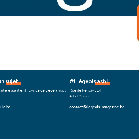
n sujet
#Liégeois asbl
 intéressant en Province de Liège à nous
Rue de Renory 114
4031 Angleur
ulaire
.
contact@liegeois-magazine.be