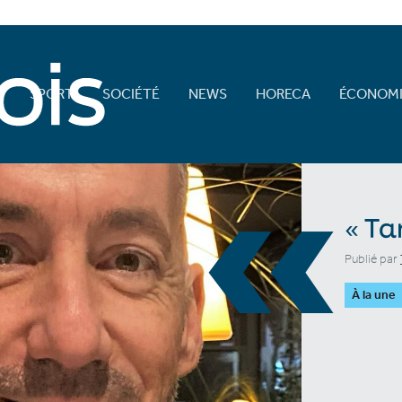
E
SPORT
SOCIÉTÉ
NEWS
HORECA
ÉCONOMI
«
« Ta
Publié par
À la une