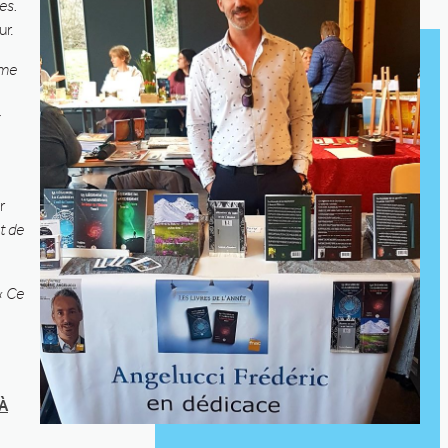
es.
ur.
ême
.
r
t de
« Ce
À