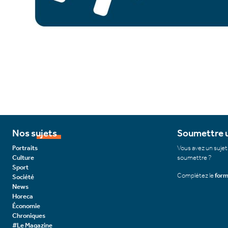
Nos sujets
Soumettre u
Portraits
Vous avez un sujet
Culture
soumettre ?
Sport
Complétez le
form
Société
News
Horeca
Économie
Chroniques
#Le Magazine