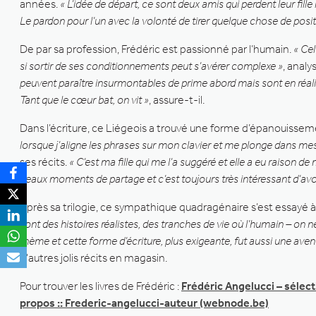
années.
« L’idée de départ, ce sont deux amis qui perdent leur fi
Le pardon pour l’un avec la volonté de tirer quelque chose de posit
De par sa profession, Frédéric est passionné par l’humain.
« Cel
si sortir de ses conditionnements peut s’avérer complexe »
, analy
peuvent paraître insurmontables de prime abord mais sont en réalité
Tant que le cœur bat, on vit »
, assure-t-il.
Dans l’écriture, ce Liégeois a trouvé une forme d’épanouisse
lorsque j’aligne les phrases sur mon clavier et me plonge dans mes
ses récits.
« C’est ma fille qui me l’a suggéré et elle a eu raison d
beaux moments de partage et c’est toujours très intéressant d’avoir
Après sa trilogie, ce sympathique quadragénaire s’est essayé à 
sont des histoires réalistes, des tranches de vie où l’humain – on n
thème et cette forme d’écriture, plus exigeante, fut aussi une aven
d’autres jolis récits en magasin.
Pour trouver les livres de Frédéric :
Frédéric Angelucci – sélect
propos :: Frederic-angelucci-auteur (webnode.be)