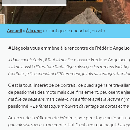
Accueil
»
À la une
»
« Tant que le coeur bat, on vit »
#Liégeois vous emmène à la rencontre de Frédéric Angelucci,
« Pour savoir écrire, il faut aimer lire »
, assure Frédéric Angelucci,
J’aime aussi la littérature fantastique ainsi que les romans initiat
l’écriture, je lis cependant différemment, je fais davantage attention
C’est là tout l’intérêt de ce portrait : ce quadragénaire travai
de passionnés des mots mais que, finalement, peu osent enjam
ma fille de seize ans mais celle-ci m’a affirmé après la lecture n’y r
passionné.
« Le fantastique m’ouvrait davantage de portes et me p
Au cœur de la réflexion de Frédéric, une peur tapie au fond lui : q
pouvoir vivre avec »
, me confie-t-il. C’est ainsi que naquit
La lég