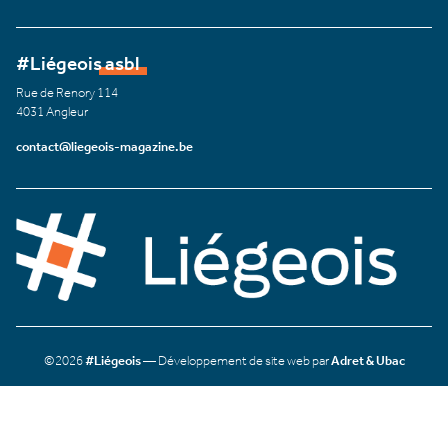
#Liégeois asbl
Rue de Renory 114
4031 Angleur
contact@liegeois-magazine.be
©2026
#Liégeois
— Développement de site web par
Adret & Ubac