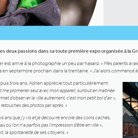
es deux passions dans sa toute première expo organisée à la Gr
r est arrivé à la photographie un peu par hasard.
« Mes parents avai
ra en septembre prochain dans la trentaine.
« J’ai alors commencé à p
is trois ans, Adrien apprécie tout particulièrement
est me promener seul avec mon appareil, surtout en matinée
et d’observer la ville autrement, c’est mon petit bol d’air »
,
ux retouches des photos par après. »
rois ans que j’y vis et je découvre encore des coins cachés,
où l’on n’a parfois pas l’impression d’être en ville »
,
it, la spontanéité de ses citoyens. »