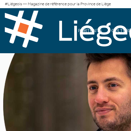
#Liégeois — Magazine de référence pour la Province de Liège
PORTRAITS
CULTUR