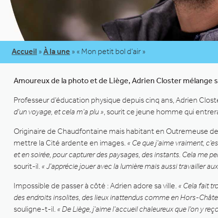
Accueil
»
À la une
»
« Mon petit bol d’air »
Amoureux de la photo et de Liège, Adrien Closter mélange s
Professeur d’éducation physique depuis cinq ans, Adrien Closte
d’un voyage, et cela m’a plu »
, sourit ce jeune homme qui entre
Originaire de Chaudfontaine mais habitant en Outremeuse depu
mettre la Cité ardente en images.
« Ce que j’aime vraiment, c’
et en soirée, pour capturer des paysages, des instants. Cela me perm
sourit-il.
« J’apprécie jouer avec la lumière mais aussi travailler a
Impossible de passer à côté : Adrien adore sa ville.
« Cela fait t
des endroits insolites, des lieux inattendus comme en Hors-Château 
souligne-t-il.
« De Liège, j’aime l’accueil chaleureux que l’on y reço