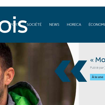
E
SPORT
SOCIÉTÉ
NEWS
HORECA
ÉCONOMI
«
« Mo
Publié par
À la une