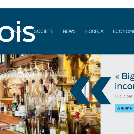
E
SPORT
SOCIÉTÉ
NEWS
HORECA
ÉCONOMI
«
« Bi
inco
Publié par
À la une