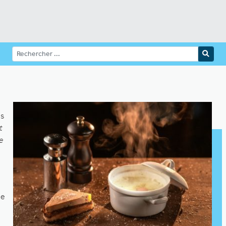
ns
t
e
le