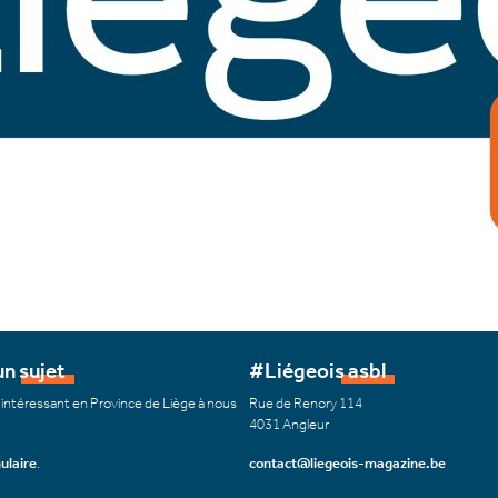
n sujet
#Liégeois asbl
 intéressant en Province de Liège à nous
Rue de Renory 114
4031 Angleur
ulaire
.
contact@liegeois-magazine.be