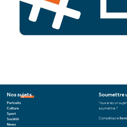
Nos sujets
Soumettre u
Portraits
Vous avez un sujet
Culture
soumettre ?
Sport
Complétez le
form
Société
News