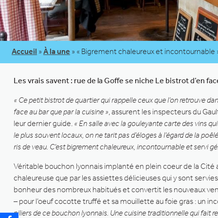
Accueil
»
À la une
»
« Bigrement chaleureux et incontournable 
Les vrais savent : rue de la Goffe se niche Le bistrot d’en fa
« Ce petit bistrot de quartier qui rappelle ceux que l’on retrouve dan
face au bar que par la cuisine »
, assurent les inspecteurs du Gaul
leur dernier guide.
« En salle avec la gouleyante carte des vins q
le plus souvent locaux, on ne tarit pas d’éloges à l’égard de la poêl
ris de veau. C’est bigrement chaleureux, incontournable et servi 
Véritable bouchon lyonnais implanté en plein coeur de la Cité 
chaleureuse que par les assiettes délicieuses qui y sont servies.
bonheur des nombreux habitués et convertit les nouveaux venus.
– pour l’oeuf cocotte truffé et sa mouillette au foie gras : un i
piliers de ce bouchon lyonnais. Une cuisine traditionnelle qui fait 