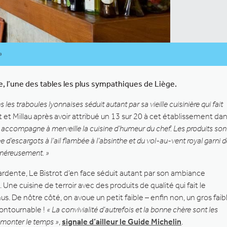
»
ce, l’une des tables les plus sympathiques de Liège.
s les traboules lyonnaises séduit autant par sa vieille cuisinière qui fait
t et Millau après avoir attribué un 13 sur 20 à cet établissement da
ui accompagne à merveille la cuisine d’humeur du chef. Les produits son
ée d’escargots à l’ail flambée à l’absinthe et du vol-au-vent royal garni d
généreusement. »
ardente, Le Bistrot d’en face séduit autant par son ambiance
 Une cuisine de terroir avec des produits de qualité qui fait le
 De nôtre côté, on avoue un petit faible – enfin non, un gros faib
ncontournable !
« La convivialité d’autrefois et la bonne chère sont les
remonter le temps »
,
signale d’ailleur le Guide Michelin
.