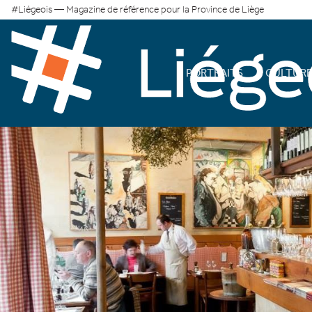
#Liégeois — Magazine de référence pour la Province de Liège
PORTRAITS
CULTUR