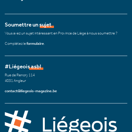
Soumettre un sujet
Vous avez un sujet intéressant en Province de Liège à nous soumettre ?
Complétez le
formulaire
.
#Liégeois asbl
Rue de Renory 114
4031 Angleur
contact@liegeois-magazine.be