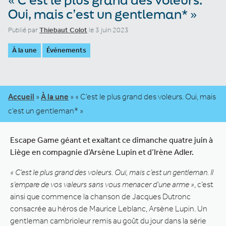
Oui, mais c’est un gentleman* »
Publié par
Thiebaut Colot
le 3 juin 2023
À la une
Événements
Accueil
»
À la une
»
« C’est le plus grand des voleurs. Oui, mais
c’est un gentleman* »
Escape Game géant et exaltant ce dimanche quatre juin à
Liège en compagnie d’Arsène Lupin et d’Irène Adler.
« C’est le plus grand des voleurs. Oui, mais c’est un gentleman. Il
s’empare de vos valeurs sans vous menacer d’une arme »
, c’est
ainsi que commence la chanson de Jacques Dutronc
consacrée au héros de Maurice Leblanc, Arsène Lupin. Un
gentleman cambrioleur remis au goût du jour dans la série