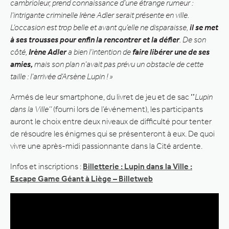
cambrioleur, prend connaissance d’une étrange rumeur :
l’intrigante criminelle Irène Adler serait présente en ville.
L’occasion est trop belle et avant qu’elle ne disparaisse,
il se met
à ses trousses pour enfin la rencontrer et la défier
. De son
côté,
Irène Adler
a bien l’intention de
faire libérer une de ses
amies,
mais son plan n’avait pas prévu un obstacle de cette
taille : l’arrivée d’Arsène Lupin ! »
Armés de leur smartphone, du livret de jeu et de sac
‘’
Lupin
dans la Ville’’
(fourni lors de l’événement), les participants
auront le choix entre deux niveaux de difficulté pour tenter
de résoudre les énigmes qui se présenteront à eux. De quoi
vivre une après-midi passionnante dans la Cité ardente.
Infos et inscriptions :
Billetterie : Lupin dans la Ville :
Escape Game Géant à Liège – Billetweb