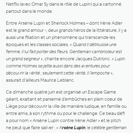
Netflix (avec Omar Sy dans le rôle de Lupin) qui a cartonné
partout dans le monde.
Entre Arsène Lupin et Sherlock Holmes – dont Irène Adler
est le grand amour -, deux grands héros de la littérature, il y a
aussi une filiation et un phénomène qui transcende les
époques et les classes sociales.
« Quand il détrousse une
femme, il lui fait porter des fleurs. Gentleman cambrioleur est
un grand seigneur »
, chante encore Jacques Dutronc.
« Lupin
comme Holmes se jette aussi dans des aventures pour
découvrir la vérité ; seulement cette vérité, il l’empoche »
,
assurait d’ailleurs Maurice Leblanc.
Ce dimanche quatre juin est organisé un Escape Game
géant, exaltant et parsemé d’embûches en plein coeur de
Liège pour découvrir la ville de manière ludique, en famille ou
entre amis, à son rythme ou pour le challenge. Ce beau défi
a pour nom « Arsène Lupin contre Irène Adler » et le pitch
ne peut que faire saliver :
« A
rsène Lupin
, le célèbre gentleman