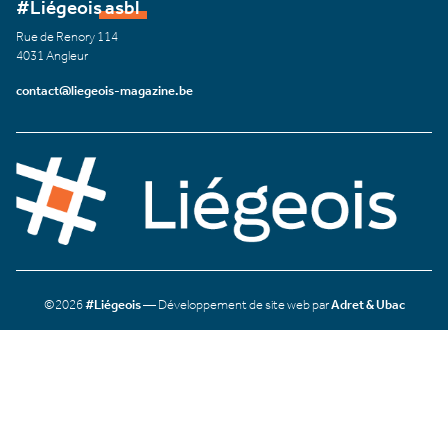
#Liégeois asbl
Rue de Renory 114
4031 Angleur
contact@liegeois-magazine.be
©2026
#Liégeois
— Développement de site web par
Adret & Ubac