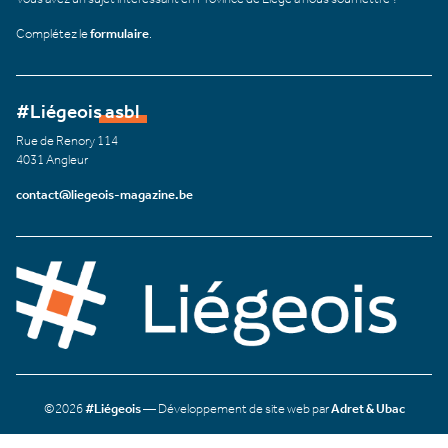
Complétez le
formulaire
.
#Liégeois asbl
Rue de Renory 114
4031 Angleur
contact@liegeois-magazine.be
©2026
#Liégeois
— Développement de site web par
Adret & Ubac