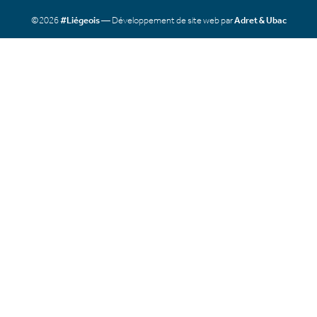
©2026
#Liégeois
— Développement de site web par
Adret & Ubac