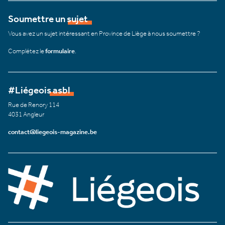
Soumettre un sujet
Vous avez un sujet intéressant en Province de Liège à nous soumettre ?
Complétez le
formulaire
.
#Liégeois asbl
Rue de Renory 114
4031 Angleur
contact@liegeois-magazine.be