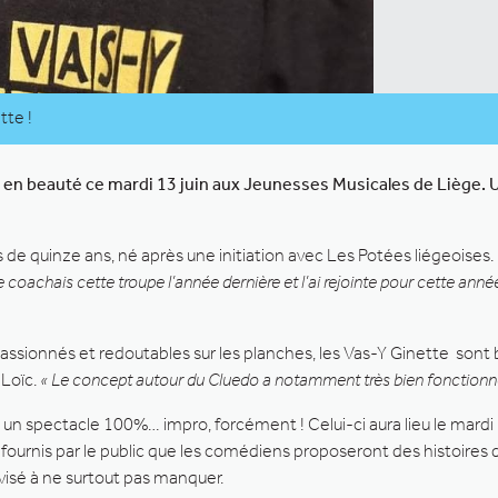
tte !
 en beauté ce mardi 13 juin aux Jeunesses Musicales de Liège. 
s de quinze ans, né après une initiation avec Les Potées liégeoises.
je coachais cette troupe l’année dernière et l’ai rejointe pour cette ann
sionnés et redoutables sur les planches, les Vas-Y Ginette sont 
 Loïc.
« Le concept autour du Cluedo a notamment très bien fonctionn
 un spectacle 100%… impro, forcément ! Celui-ci aura lieu le mardi
urnis par le public que les comédiens proposeront des histoires dé
sé à ne surtout pas manquer.