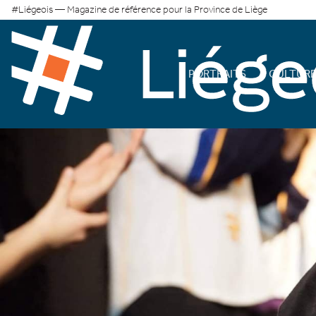
#Liégeois — Magazine de référence pour la Province de Liège
PORTRAITS
CULTUR