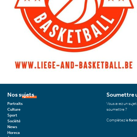
Nos sujets
Soumettre u
Portraits
Vous avez un sujet
Culture
soumettre ?
Sport
Complétez le
form
Société
News
Horeca