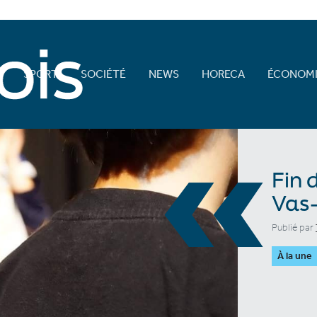
E
SPORT
SOCIÉTÉ
NEWS
HORECA
ÉCONOMI
«
Fin 
Vas-
Publié par
À la une