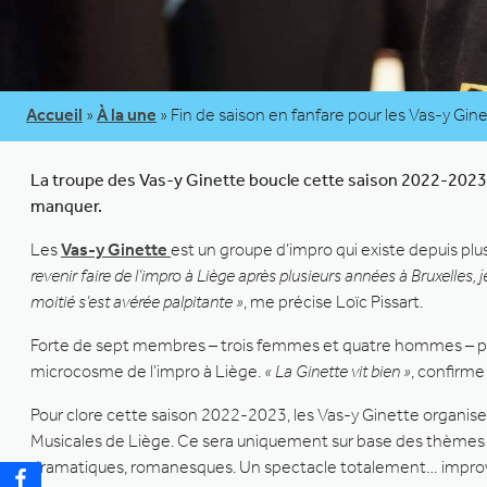
Accueil
»
À la une
»
Fin de saison en fanfare pour les Vas-y Gine
La troupe des Vas-y Ginette boucle cette saison 2022-2023
manquer.
Les
Vas-y Ginette
est un groupe d’impro qui existe depuis plu
revenir faire de l’impro à Liège après plusieurs années à Bruxelles, 
moitié s’est avérée palpitante »
, me précise Loïc Pissart.
Forte de sept membres – trois femmes et quatre hommes – pas
microcosme de l’impro à Liège.
« La Ginette vit bien »
, confirme
Pour clore cette saison 2022-2023, les Vas-y Ginette organise
Musicales de Liège. Ce sera uniquement sur base des thèmes fo
dramatiques, romanesques. Un spectacle totalement… improvi