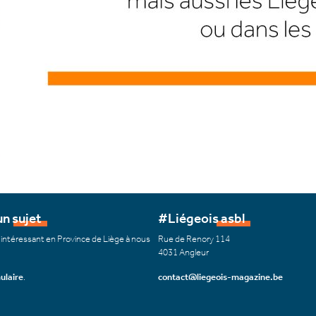
n sujet
#Liégeois asbl
 intéressant en Province de Liège à nous
Rue de Renory 114
4031 Angleur
ulaire
.
contact@liegeois-magazine.be