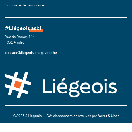
Complétez le
formulaire
.
#Liégeois asbl
Rue de Renory 114
4031 Angleur
contact@liegeois-magazine.be
©2026
#Liégeois
— Développement de site web par
Adret & Ubac