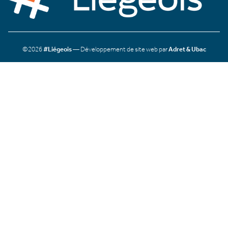
©2026
#Liégeois
— Développement de site web par
Adret & Ubac