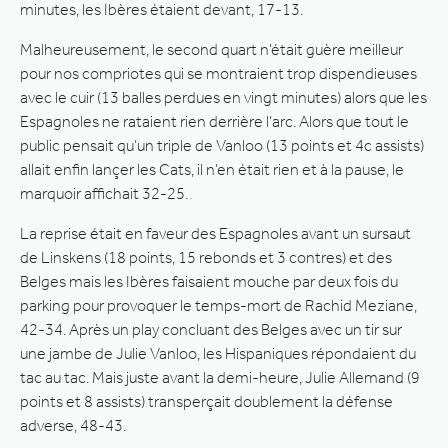
minutes, les Ibères étaient devant, 17-13.
Malheureusement, le second quart n’était guère meilleur
pour nos compriotes qui se montraient trop dispendieuses
avec le cuir (13 balles perdues en vingt minutes) alors que les
Espagnoles ne rataient rien derrière l’arc. Alors que tout le
public pensait qu’un triple de Vanloo (13 points et 4c assists)
allait enfin lançer les Cats, il n’en était rien et à la pause, le
marquoir affichait 32-25.
La reprise était en faveur des Espagnoles avant un sursaut
de Linskens (18 points, 15 rebonds et 3 contres) et des
Belges mais les Ibères faisaient mouche par deux fois du
parking pour provoquer le temps-mort de Rachid Meziane,
42-34. Après un play concluant des Belges avec un tir sur
une jambe de Julie Vanloo, les Hispaniques répondaient du
tac au tac. Mais juste avant la demi-heure, Julie Allemand (9
points et 8 assists) transperçait doublement la défense
adverse, 48-43.