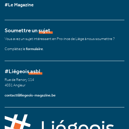
#Le Magazine
Soumettre un sujet
Vous avez un sujet intéressant en Province de Liège à nous soumettre ?
Complétez le
formulaire
.
#Liégeois asbl
Rue de Renory 114
4031 Angleur
contact@liegeois-magazine.be