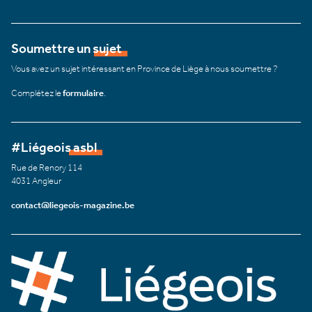
Soumettre un sujet
Vous avez un sujet intéressant en Province de Liège à nous soumettre ?
Complétez le
formulaire
.
#Liégeois asbl
Rue de Renory 114
4031 Angleur
contact@liegeois-magazine.be