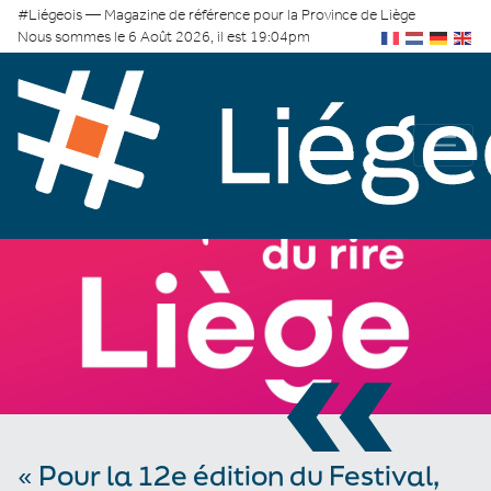
#Liégeois — Magazine de référence pour la Province de Liège
Nous sommes le 6 Août 2026, il est 19:04pm
«
« Pour la 12e édition du Festival,