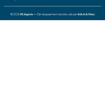
©2026
#Liégeois
— Développement de site web par
Adret & Ubac