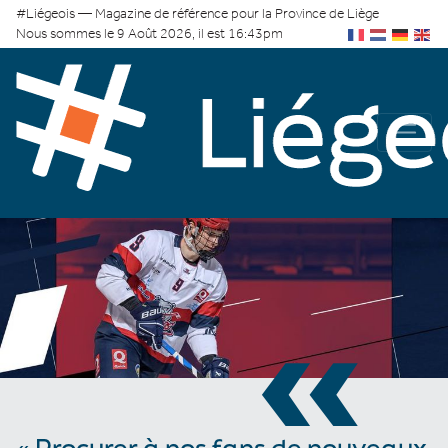
#Liégeois — Magazine de référence pour la Province de Liège
Nous sommes le 9 Août 2026, il est 16:43pm
«
« Procurer à nos fans de nouveaux