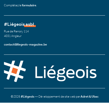
Complétez le
formulaire
.
#Liégeois asbl
Rue de Renory 114
4031 Angleur
contact@liegeois-magazine.be
©2026
#Liégeois
— Développement de site web par
Adret & Ubac