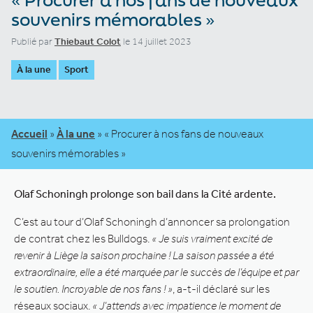
souvenirs mémorables »
Publié par
Thiebaut Colot
le 14 juillet 2023
À la une
Sport
Accueil
»
À la une
»
« Procurer à nos fans de nouveaux
souvenirs mémorables »
Olaf Schoningh prolonge son bail dans la Cité ardente.
C’est au tour d’Olaf Schoningh d’annoncer sa prolongation
de contrat chez les Bulldogs.
« Je suis vraiment excité de
revenir à Liège la saison prochaine ! La saison passée a été
extraordinaire, elle a été marquée par le succès de l’équipe et par
le soutien. Incroyable de nos fans ! »
, a-t-il déclaré sur les
réseaux sociaux.
« J’attends avec impatience le moment de