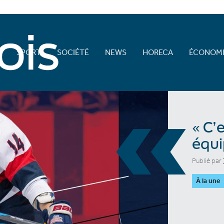
E
SPORT
SOCIÉTÉ
NEWS
HORECA
ÉCONOMI
«
« C’
équi
Publié par
À la une