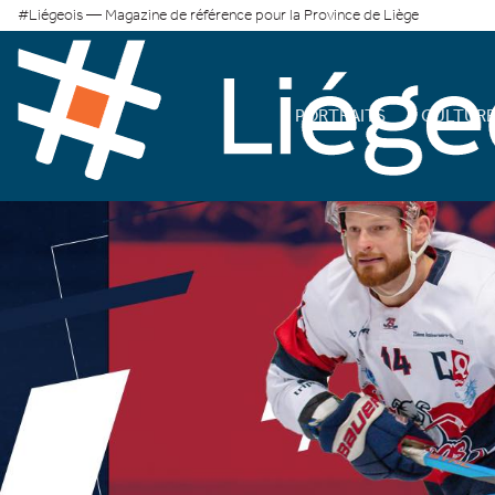
#Liégeois — Magazine de référence pour la Province de Liège
PORTRAITS
CULTUR