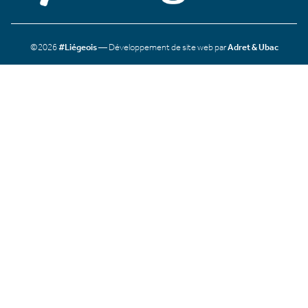
©2026
#Liégeois
— Développement de site web par
Adret & Ubac