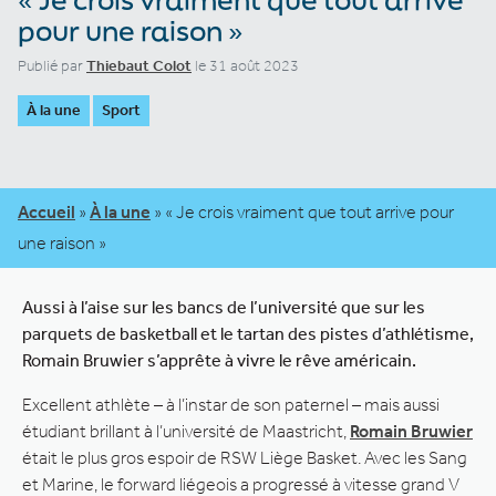
pour une raison »
Publié par
Thiebaut Colot
le 31 août 2023
À la une
Sport
Accueil
»
À la une
»
« Je crois vraiment que tout arrive pour
une raison »
Aussi à l’aise sur les bancs de l’université que sur les
parquets de basketball et le tartan des pistes d’athlétisme,
Romain Bruwier s’apprête à vivre le rêve américain.
Excellent athlète – à l’instar de son paternel – mais aussi
étudiant brillant à l’université de Maastricht,
Romain Bruwier
était le plus gros espoir de RSW Liège Basket. Avec les Sang
et Marine, le forward liégeois a progressé à vitesse grand V