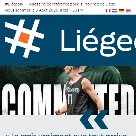
#Liégeois — Magazine de référence pour la Province de Liège
Nous sommes le 8 Août 2026, il est 7:33am
«
« Je crois vraiment que tout arrive