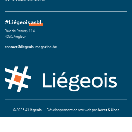
#Liégeois asbl
Rue de Renory 114
4031 Angleur
contact@liegeois-magazine.be
©2026
#Liégeois
— Développement de site web par
Adret & Ubac