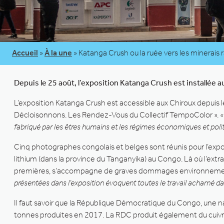
Accueil
»
À la une
»
Katanga Crush ou la ruée vers les minerais 
Depuis le 25 août, l’exposition Katanga Crush est installée 
L’exposition Katanga Crush est accessible aux Chiroux depuis l
Décloisonnons. Les Rendez-Vous du Collectif TempoColor ».
«
fabriqué par les êtres humains et les régimes économiques et poli
Cinq photographes congolais et belges sont réunis pour l’expo
lithium (dans la province du Tanganyika) au Congo. Là où l’extra
premières, s’accompagne de graves dommages environneme
présentées dans l’exposition évoquent toutes le travail acharné dan
Il faut savoir que la République Démocratique du Congo, une na
tonnes produites en 2017. La RDC produit également du cuivre, 