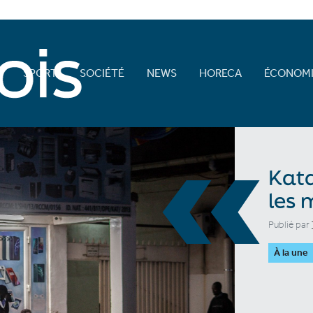
E
SPORT
SOCIÉTÉ
NEWS
HORECA
ÉCONOMI
«
Kata
les 
Publié par
À la une