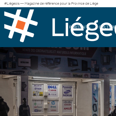
#Liégeois — Magazine de référence pour la Province de Liège
PORTRAITS
CULTUR