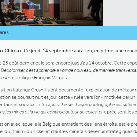
rares
aux Chiroux. Ce jeudi 14 septembre aura lieu, en prime, une renco
e 25 août dernier et le sera encore jusqu’au 14 octobre. Cette exp
 Décoloniser, c’est apprendre à voir de nouveau, de manière transversa
tiques »
, explique François Verges.
sition Katanga Crush. Ils ont documenté l’exploitation de métaux r
ction se poursuit nuit et jour, cette « ruée vers l’or », motivée par 
ntaux et sociaux…
« Si l’approche de chaque photographe est différ
s les mines et la vie qui continue autour de celles-ci »
, précisent les 
tion avec laquelle la Belgique entretient des liens étroits, est l
du lithium, du nickel et d’autres minerais devenus stratégiques dans