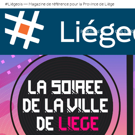
#Liégeois — Magazine de référence pour la Province de Liège
PORTRAITS
CULTUR