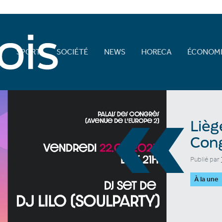
E
SPORT
SOCIÉTÉ
NEWS
HORECA
ÉCONOMI
«
Lièg
Con
Publié par
À la une