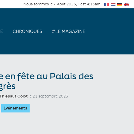
Nous sommes le 7 Août 2026, il est 4:13am
E
CHRONIQUES
#LE MAGAZINE
e en fête au Palais des
grès
Thiebaut Colot
le 21 septembre 2023
Événements