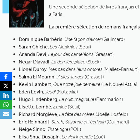
Une seconde sélection de livres français e
à Paris.
La première sélection de romans français 
Dominique Barbéris
,
Une fac
on d’aimer
(Gallimard)
Sarah Chiche
,
Les Alchimies
(Seuil)
Ananda Devi
,
Le jour des caméléons
(Grasset)
Negar Djavadi
,
La dernière place
(Stock)
Lionel Duroy
,
Mes pas dans leurs ombres
(Miallet-Barrault)
Salma El Moumni
,
Adieu Tanger
(Grasset)
Kevin Lambert
,
Que notre joie demeure
(Le Nouvel Attila)
Eden Levin
,
Jeudi
(Notabilia)
Hugo Lindenberg
,
La nuit imaginaire
(Flammarion)
Lisette Lombé
, Eunice
(Seuil)
Richard Morgiève
,
La fête des mères
(Joëlle Losfeld)
Eric Reinhardt
,
Sarah, Suzanne et l’écrivain
(Gallimard)
Neige Sinno
,
Triste tigre
(POL)
Elisa Shua Dusapin
,
Le vieil incendie
(Zoé)