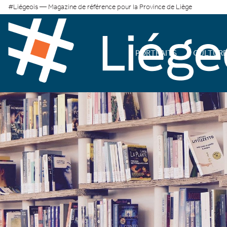
#Liégeois — Magazine de référence pour la Province de Liège
PORTRAITS
CULTUR