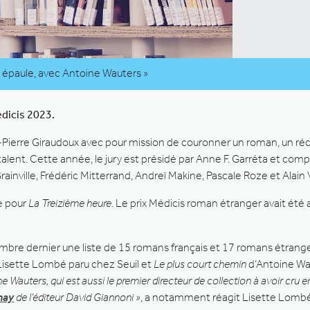
re épaule, avec Antoine Wauters »
édicis 2023.
Pierre Giraudoux avec pour mission de couronner un roman, un récit
alent. Cette année, le jury est présidé par Anne F. Garréta et co
inville, Frédéric Mitterrand, Andreï Makine, Pascale Roze et Alain 
e pour
La Treizième heure
. Le prix Médicis roman étranger avait été
tembre dernier une liste de 15 romans français et 17 romans étrange
isette Lombé paru chez Seuil et
Le plus court chemin
d’Antoine Wau
ne Wauters, qui est aussi le premier directeur de collection à avoir cr
may
de l’éditeur David Giannoni »
, a notamment réagit Lisette Lombé 