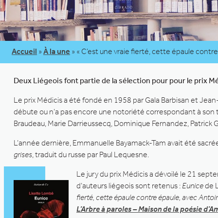
Accueil
»
À la une
»
« C’est une vraie fierté, cette épaule cont
Deux Liégeois font partie de la sélection pour pour le prix M
Le prix Médicis a été fondé en 1958 par Gala Barbisan et Jean-
débute ou n’a pas encore une notoriété correspondant à son t
Braudeau, Marie Darrieussecq, Dominique Fernandez, Patrick Gra
L’année dernière, Emmanuelle Bayamack-Tam avait été sacré
grises
, traduit du russe par Paul Lequesne.
Le jury du prix Médicis a dévoilé le 21 sep
d’auteurs liégeois sont retenus :
Eunice
de L
fierté, cette épaule contre épaule, avec Antoi
L’Arbre à paroles – Maison de la poésie d’A