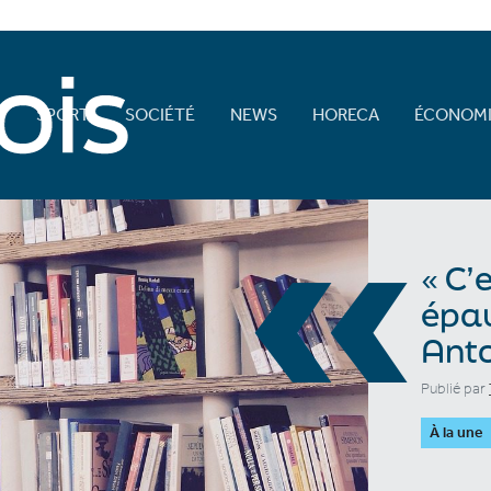
E
SPORT
SOCIÉTÉ
NEWS
HORECA
ÉCONOMI
«
« C’
épau
Anto
Publié par
À la une