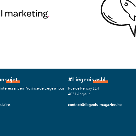
n sujet
#Liégeois asbl
 intéressant en Province de Liège à nous
Rue de Renory 114
4031 Angleur
ulaire
.
contact@liegeois-magazine.be