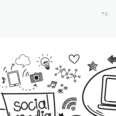
T. C.