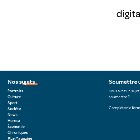
Nos sujets
Soumettre u
Portraits
Vous avez un sujet
Culture
soumettre ?
Sport
Complétez le
form
Société
News
Horeca
Économie
Chroniques
#Le Magazine