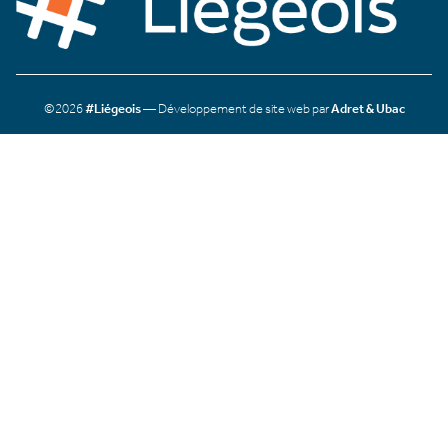
©2026
#Liégeois
— Développement de site web par
Adret & Ubac