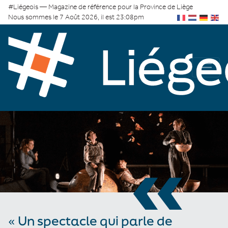
#Liégeois — Magazine de référence pour la Province de Liège
Nous sommes le 7 Août 2026, il est 23:08pm
«
« Un spectacle qui parle de