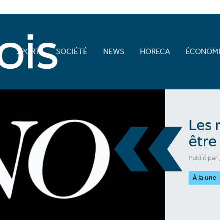
E
SPORT
SOCIÉTÉ
NEWS
HORECA
ÉCONOMI
«
Les 
être
Publié par
À la une