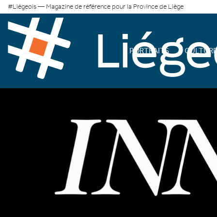
#Liégeois — Magazine de référence pour la Province de Liège
PORTRAITS
CULTUR