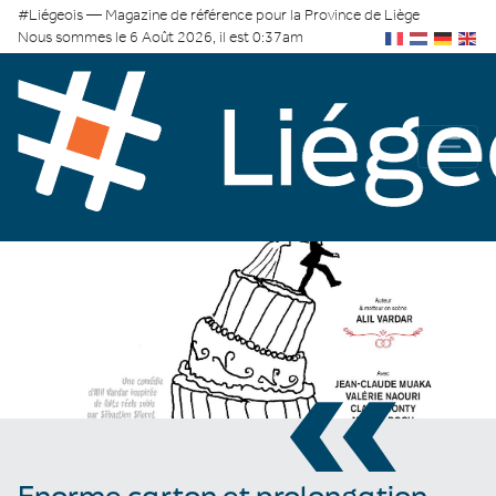
#Liégeois — Magazine de référence pour la Province de Liège
Nous sommes le 6 Août 2026, il est 0:37am
«
Enorme carton et prolongation