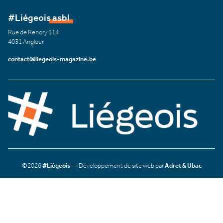
#Liégeois asbl
Rue de Renory 114
4031 Angleur
contact@liegeois-magazine.be
©2026
#Liégeois
— Développement de site web par
Adret & Ubac