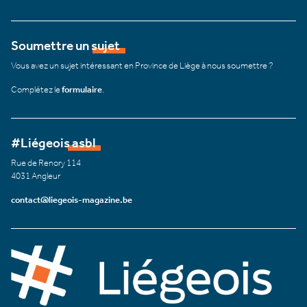
Soumettre un sujet
Vous avez un sujet intéressant en Province de Liège à nous soumettre ?
Complétez le
formulaire
.
#Liégeois asbl
Rue de Renory 114
4031 Angleur
contact@liegeois-magazine.be