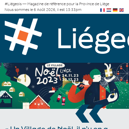
#Liégeois — Magazine de référence pour la Province de Liège
Nous sommes le 6 Août 2026, il est 13:33pm
«
« Un Village de Noël, il n’y en a