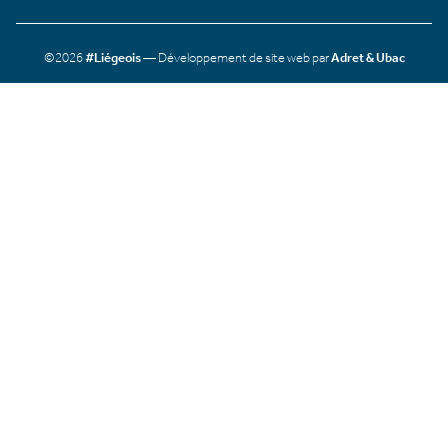
©2026
#Liégeois
— Développement de site web par
Adret & Ubac