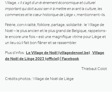
Village.
« Il s’agit d’un évènement économique et culturel
important qui doit aussi servir à mettre en avant la culture, les
commerces et le cœur historique de Liège »
, mentionnent-ils.
Féérie, convivialité, folklore, partage, solidarité : le Village de
Noël – le plus ancien et le plus grand de Belgique, rappelons-
le encore une fois – est une magnifique vitrine pour Liège et
un lieu où il fait bon flâner et se rassembler.
Plus d’infos :
Le Village de Noël (villagedenoel.be)
,
Village
de Noël de Liège 2023 (officiel) | Facebook
Thiebaut Colot
Crédits photos : Village de Noël de Liège