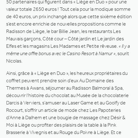
50 partenaires qui figurent dans « Liège en Duo » pour une
valeur totale 2650 euros ! Tout cela pour la modique somme
de 40 euros, un prix inchangé alors que cette sixième édition
s’est encore enrichie de nouvelles propositions comme le
Radisson de Liège, le bar Billie Jean, les restaurants Les
Mauvais garçons, Côté cour – Côté jardin et Le jardin des
Elfes et les magasins Les Madames et Petite rêveuse.
« Il y a
même une offre bonus avec le Casino Resort à Namur »
, sourit
Nicolas.
Ainsi, grâce à « Liège en Duo », les heureux propriétaires du
coffret peuvent prendre soin d’eux Au Domaine des
Thermes à Awans, séjourner au Radisson Balmoral à Spa,
découvrir l’histoire du chocolat au Musée de la chocolaterie
Darcis à Verviers, s’amuser au Laser Game et au Goolfy de
Rocourt, s’offrir un article de mode chez Les Papoteries
d’Anne à Dalhem et une bougie de massage chez Désir &
Moi à Liège ou profiter des plaisirs de la table à la Pink
Brasserie à Vivegnis et au Rouge du Poivre à Liège. Et ce