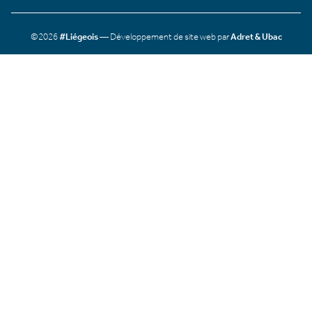
©2026
#Liégeois
— Développement de site web par
Adret & Ubac