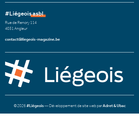
#Liégeois asbl
Rue de Renory 114
4031 Angleur
contact@liegeois-magazine.be
©2026
#Liégeois
— Développement de site web par
Adret & Ubac