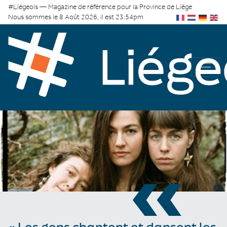
#Liégeois — Magazine de référence pour la Province de Liège
Nous sommes le 8 Août 2026, il est 23:54pm
«
« Les gens chantent et dansent les