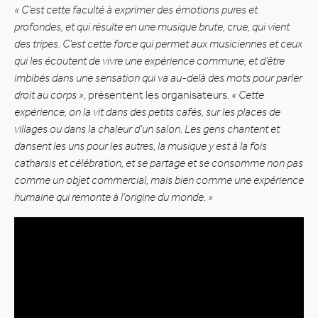
« C’est cette faculté à exprimer des émotions pures et
profondes, et qui résulte en une musique brute, crue, qui vient
des tripes. C’est cette force qui permet aux musiciennes et ceux
qui les écoutent de vivre une expérience commune, et d’être
imbibés dans une sensation qui va au-delà des mots pour parler
droit au corps »
, présentent les organisateurs.
« Cette
expérience, on la vit dans des petits cafés, sur les places de
villages ou dans la chaleur d’un salon. Les gens chantent et
dansent les uns pour les autres, la musique y est à la fois
catharsis et célébration, et se partage et se consomme non pas
comme un objet commercial, mais bien comme une expérience
humaine qui remonte à l’origine du monde. »