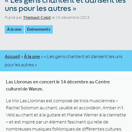
uns pour les autres »
Publié par
Thiebaut Colot
le 19 décembre 2023
À la une
Événements
Accueil
»
À la une
»
« Les gens chantent et dansent les uns
pour les autres »
Las Lloronas en concert le 14 décembre au Centre
culturel de Wanze.
Le trio Las Lloronas est composé de trois musiciennes –
Rachel Solomon au chant, ukulélé et accordéon, Amber in’t
Veld au chant et à la guitare et Marieke Werner à la clarinette
– et est inspiré par un élément fascinant qui relie de
nombreuses musiques folkloriques de différentes cultures.